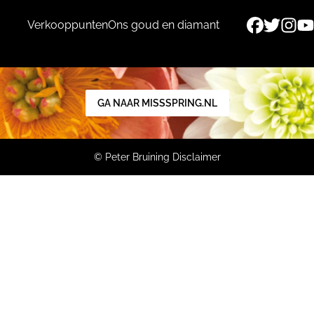
Verkooppunten
Ons goud en diamant
GA NAAR MISSSPRING.NL
© Peter Bruining
Disclaimer