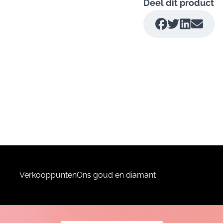
Deel dit product
Verkooppunten
Ons goud en diamant