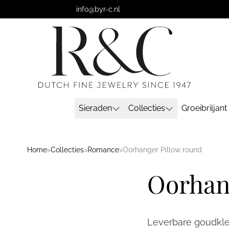
info@byr-c.nl
Sieraden
Collecties
Groeibriljant
Home
>
Collecties
>
Romance
>
Oorhanger Pillow round
Oorhan
Leverbare goudkleu