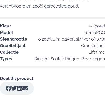
verantwoord en 100% gerecycled goud.
Kleur
witgoud
Model
R2120RGG
Steengrootte
0,20crt t/m 0,25crt si/river of p/w
Groeibriljant
Groeibriljant
Collectie
Lifetime
Types
Ringen,
Solitair Ringen,
Pavé ringen
Deel dit product