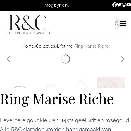
Ga naar de hoofdinhoud.
info@byr-c.nl
Home
>
Collecties
>
Lifetime
>
Ring Marise Riche
Ring Marise Riche
Leverbare goudkleuren: 14kts geel, wit en roségoud.
Alle R&C sieraden worden handgemaakt van