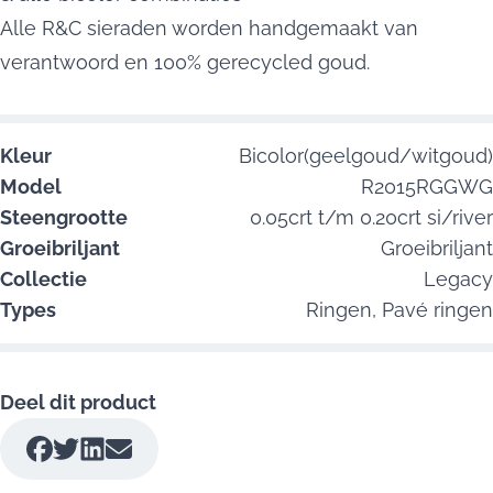
Alle R&C sieraden worden handgemaakt van
verantwoord en 100% gerecycled goud.
Kleur
Bicolor(geelgoud/witgoud)
Model
R2015RGGWG
Steengrootte
0.05crt t/m 0.20crt si/river
Groeibriljant
Groeibriljant
Collectie
Legacy
Types
Ringen,
Pavé ringen
Deel dit product