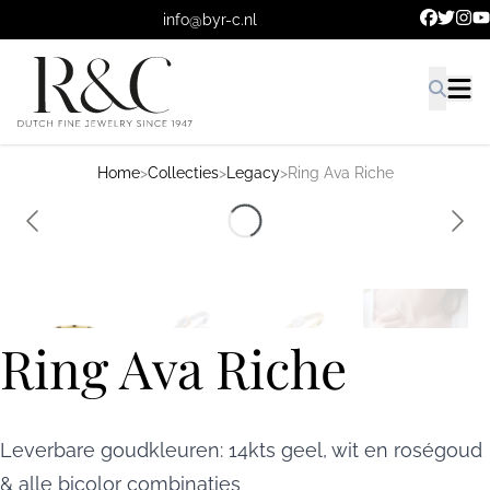
Ga naar de hoofdinhoud.
info@byr-c.nl
Home
>
Collecties
>
Legacy
>
Ring Ava Riche
Ring Ava Riche
Leverbare goudkleuren: 14kts geel, wit en roségoud
& alle bicolor combinaties