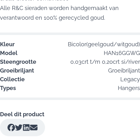
Alle R&C sieraden worden handgemaakt van
verantwoord en 100% gerecycled goud.
Kleur
Bicolor(geelgoud/witgoud)
Model
HAN16GGWG
Steengrootte
0,03crt t/m 0,20crt si/river
Groeibriljant
Groeibriljant
Collectie
Legacy
Types
Hangers
Deel dit product