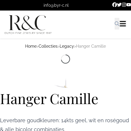
Ga naar de hoofdinhoud.
info@byr-c.nl
Home
>
Collecties
>
Legacy
>
Hanger Camille
Hanger Camille
Leverbare goudkleuren: 14kts geel, wit en roségoud
& alle bicolor combinaties